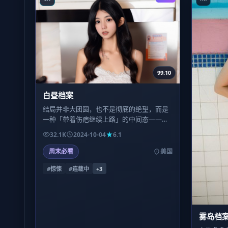
99:10
白昼档案
结局并非大团圆，也不是彻底的绝望，而是
一种「带着伤疤继续上路」的中间态——介
意开放式收尾的观众，请自行评估心理预
32.1K
2024-10-04
6.1
期。
周末必看
美国
#惊悚
#连载中
+
3
雾岛档