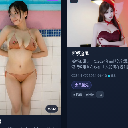
断桥追缉
断桥追缉是一部2024年面世的犯
温把叙事重心放在「人如何在规则
选择相信什么」，镜头语言偏写实
34.4K
2024-06-10
6.8
叠到后半段才决堤。
会员抢先
#犯罪
#杜比
+
3
99:32
案