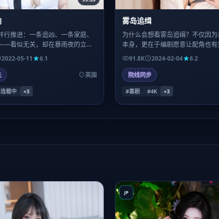
响
雾岛追缉
并行推进：一条追凶、一条家庭、
为什么会想看雾岛追缉？不仅因为
——看似无关，却在暴雨夜的立交
本身，更在于编剧愿意让配角也有
。喜欢拼图式叙事的观众，会在二
机链；张曼玉的戏份看似闲散，实
2022-05-11
6.1
91.8K
2024-02-04
6.2
更多草蛇灰线。
幕回扣成关键扳机。
先
英国
院线同步
#连载中
+
3
#喜剧
#4K
+
3
JP