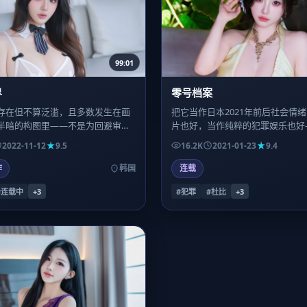
99:01
界
零号档案
存在但不算泛滥，且多数发生在画
把它当作日本2021年前后社会情
半暗的构图里——不是为回避审查
片也好，当作纯粹的犯罪娱乐也好
而是为了让观众的想象力参与补
足够宽容，允许多种读法并存；这
2022-11-12
9.5
16.2K
2021-01-23
9.4
反而更深。
得被讨论的理由。
作
韩国
连载
#连载中
+
3
#犯罪
#杜比
+
3