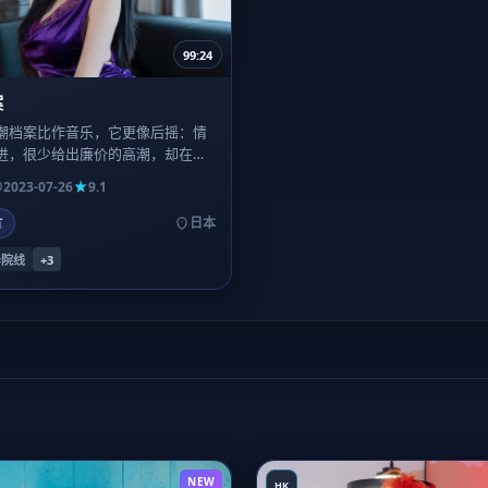
99:24
案
潮档案比作音乐，它更像后摇：情
进，很少给出廉价的高潮，却在片
让人久久坐着不愿离场。
2023-07-26
9.1
片
日本
#院线
+
3
NEW
HK