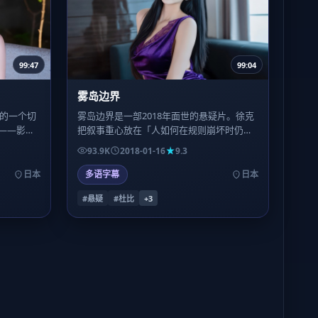
99:47
99:04
雾岛边界
绪的一个切
雾岛边界是一部2018年面世的悬疑片。徐克
——影片
把叙事重心放在「人如何在规则崩坏时仍选
也是它值
择相信什么」，镜头语言偏写实，情绪堆叠
93.9K
2018-01-16
9.3
到后半段才决堤。
日本
多语字幕
日本
#悬疑
#杜比
+
3