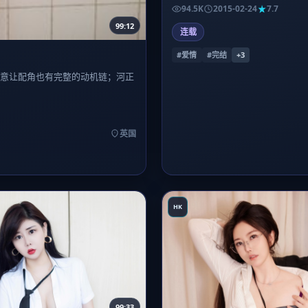
尾留白处让人久久坐着不愿离场。
94.5K
2015-02-24
7.7
99:12
连载
#爱情
#完结
+
3
愿意让配角也有完整的动机链；河正
英国
HK
99:33