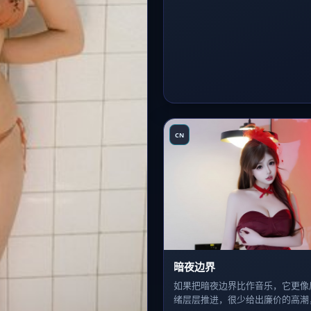
CN
暗夜边界
如果把暗夜边界比作音乐，它更像
绪层层推进，很少给出廉价的高潮