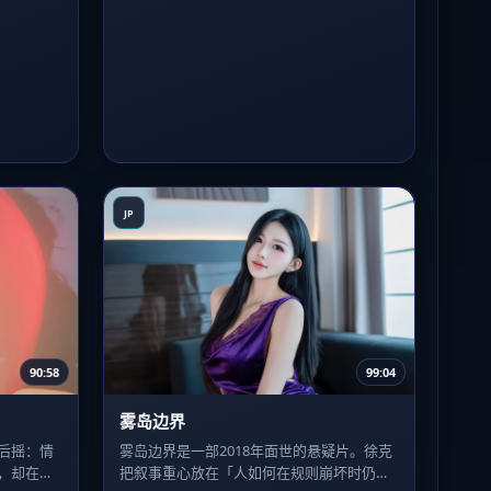
JP
90:58
99:04
雾岛边界
后摇：情
雾岛边界是一部2018年面世的悬疑片。徐克
，却在片
把叙事重心放在「人如何在规则崩坏时仍选