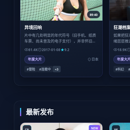
89:40
异境回响
狂潮档
片中有几处明显的年代符号（旧手机、纸质
如果把狂
车票、尚未普及的电子支付），并非怀旧贩
绪层层推
卖，而是为了让关键误会「只能发生在那个
尾留白处
81.4K
2017-01-08
9.2
18.9K
时代」成立。
年度大片
日本
年度大
#冒险
#连载中
+
3
#科幻
最新发布
NEW
CN
HK