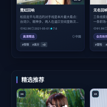
霓虹回响
无名回
松田龙平与周迅的对手戏是本片最大看点：
三条线索
台词少、眼神多，两人在逼仄空间里数次擦
一条职场
肩，每一次停顿都像在称量「信任还剩几
桥下收束
92.9K
2021-05-01
7.6
91.9K
克」。
刷时捡到
高清精选
中国
会员抢
#惊悚
#高分
+
3
#冒险
精选推荐
HK
KR