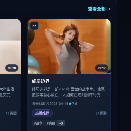
查看全部 →
HK
99:28
99:17
终局边界
大量生活
终局边界是一部2023年面世的战争片。徐克
显突兀
把叙事重心放在「人如何在规则崩坏时仍选
日子里坏
择相信什么」，镜头语言偏写实，情绪堆叠
94.8K
2023-04-14
7.6
。
到后半段才决堤。
英国
热播推荐
香港
#战争
#完结
+
3