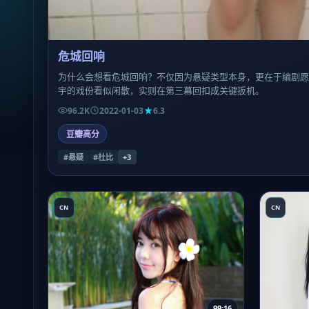
危城回响
为什么会想看危城回响？不仅因为悬疑类型本身，更在于编剧
宇的戏份看似闲散，实则在第三幕回扣成关键扳机。
96.2K
2022-01-03
6.3
豆瓣高分
#悬疑
#杜比
+
3
CN
CN
99:16