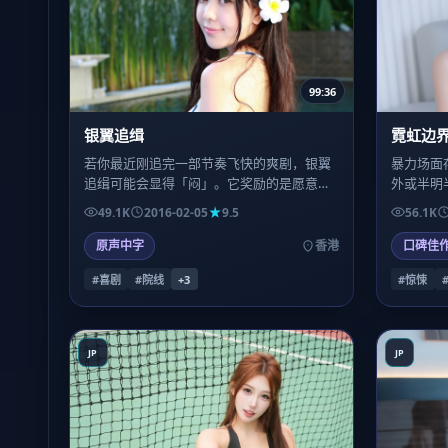
99:36
银翼追缉
霓虹边
若你最近刚追完一部节奏飞快的爽剧，银翼
暴力场面
追缉可能会显得「闷」。它奖励的是愿意与
外或半明
角色一起发呆、一起沉默、一起在无解里多
而取巧，
49.1K
2016-02-05
9.5
56.1K
待五分钟的观众。
完，恐惧
原声中字
香港
口碑佳
#喜剧
#院线
+
3
#惊悚
JP
JP