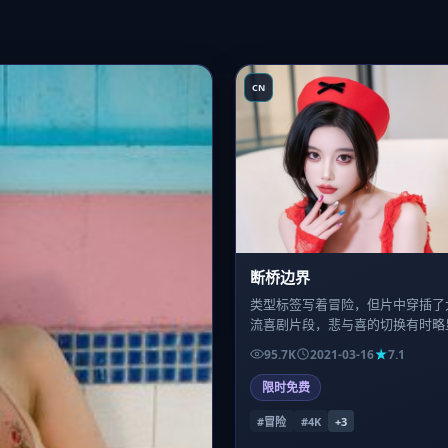
CN
断桥边界
类型标签写着冒险，但片中穿插了
流喜剧片段，悲与喜的切换有时略
——这恰恰是主创想模拟的「真实
95.7K
2021-03-16
7.1
消息与冷笑话总是撞在同一班车」
限时免费
#冒险
#4K
+
3