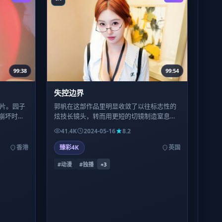
99:38
99:54
失控边界
罪片。园子
郭帆在这部作品里明显收敛了以往标志性的
崩坏时仍
炫技长镜头，转而用更短的切镜制造窒息
，情绪堆
感；对老粉而言，这是一种陌生却诚实的自
41.4K
2024-05-16
8.2
我修订。
香港
臻彩4K
英国
#动漫
#独播
+
3